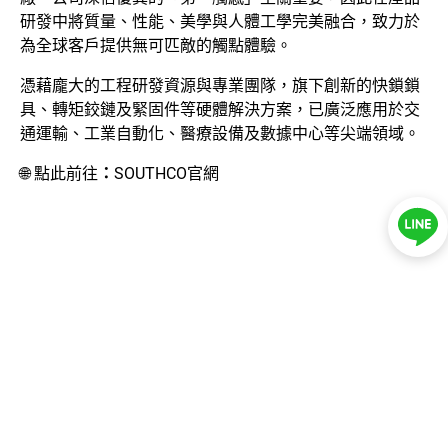
研發中將質量、性能、美學與人體工學完美融合，致力於
新聞中心
為全球客戶提供無可匹敵的觸點體驗。
聯絡我們
憑藉龐大的工程研發資源與專業團隊，旗下創新的快鎖鎖
具、轉矩鉸鏈及緊固件等硬體解決方案，已廣泛應用於交
通運輸、工業自動化、醫療設備及數據中心等尖端領域。
LINE ID：
@044czzza
🌐
點此前往
：
SOUTHCO官網