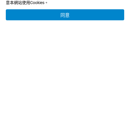
意本網站使用Cookies。
E-MAIL：
info@tekworld.com.tw
同意
關於樺皓
合作品牌
產品分類
客製服務
產業應用
型錄下載
新聞中心
聯絡我們
Copyright © 樺皓企業有限公司.
使用條款
隱私權政策