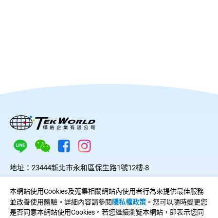
地址：
23444新北市永和區保生路1號12樓-8
電話：
(02)8923-2209
本網站使用Cookies及蒐集相關網站內使用者行為來提供最佳服務
傳真：
(02)2927-4556
並改善使用體驗。詳細內容請參閱
隱私權政策
。您可以隨時變更您
Line：
@044czzza
是否同意本網站使用Cookies。若您繼續瀏覽本網站，即表示您同