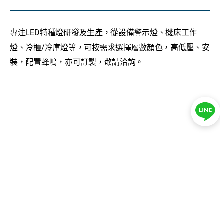
HG 滑軌 氣壓棒
TH 配件
專注LED特種燈研發及生產，從設備警示燈、機床工作
燈、冷櫃/冷庫燈等，可按需求選擇層數顏色，高低壓、安
JT 膠條
裝，配置蜂鳴，亦可訂製，敬請洽詢。
LZ 螺絲 磁鐵
TG 把手
DK 搭扣
JZ 腳輪 腳座
JD 警示燈 工具燈
客製服務
產業應用