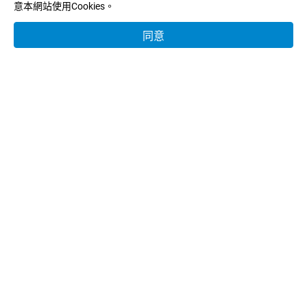
意本網站使用Cookies。
E-MAIL：
info@tekworld.com.tw
同意
關於樺皓
合作品牌
產品分類
客製服務
產業應用
型錄下載
新聞中心
聯絡我們
Copyright © 樺皓企業有限公司.
使用條款
隱私權政策