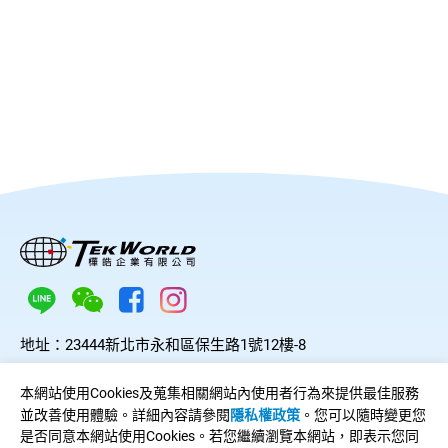
型錄下載
新聞中心
聯絡我們
LINE ID：
@044czzza
地址：
23444新北市永和區保生路1號12樓-8
電話：
(02)8923-2209
本網站使用Cookies及蒐集相關網站內使用者行為來提供最佳服務
傳真：
(02)2927-4556
並改善使用體驗。詳細內容請參閱
隱私權政策
。您可以隨時變更您
Line：
@044czzza
是否同意本網站使用Cookies。若您繼續瀏覽本網站，即表示您同