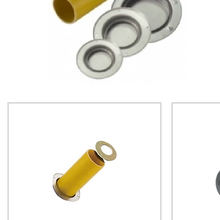
TM 門鎖
OH 合頁 鉸鏈
HG 滑軌 氣壓棒
TH 配件
JT 膠條
LZ 螺絲 磁鐵
TG 把手
DK 搭扣