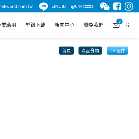
LINE ID：
@044czzza
tekworld.com.tw
0
產業應用
型錄下載
新聞中心
聯絡我們
首頁
產品分類
TH 配件