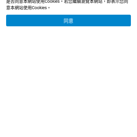
是否同意本網站使用Cookies。若您繼續瀏覽本網站，即表示您同
意本網站使用Cookies。
E-MAIL：
info@tekworld.com.tw
同意
關於樺皓
合作品牌
產品分類
客製服務
產業應用
型錄下載
新聞中心
聯絡我們
Copyright © 樺皓企業有限公司.