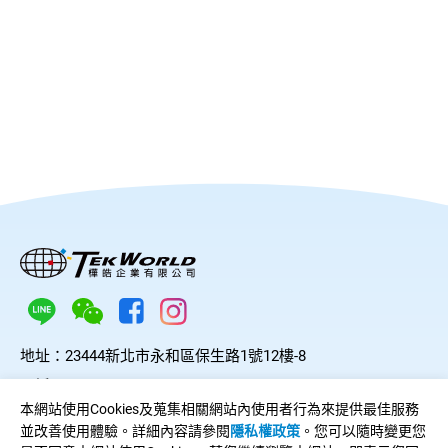
地址：
23444新北市永和區保生路1號12樓-8
電話：
(02)8923-2209
本網站使用Cookies及蒐集相關網站內使用者行為來提供最佳服務
傳真：
(02)2927-4556
並改善使用體驗。詳細內容請參閱
隱私權政策
。您可以隨時變更您
Line：
@044czzza