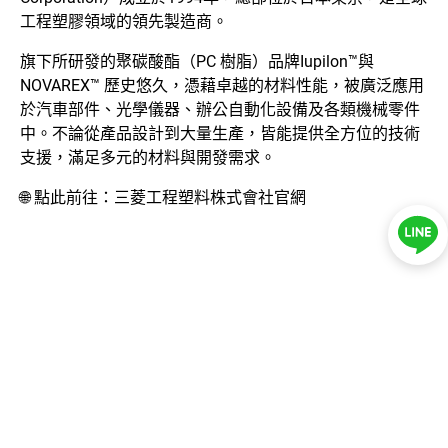
工程塑膠領域的領先製造商。
新聞中心
旗下所研發的聚碳酸酯（PC 樹脂）品牌Iupilon™與
聯絡我們
NOVAREX™ 歷史悠久，憑藉卓越的材料性能，被廣泛應用
於汽車部件、光學儀器、辦公自動化設備及各類機械零件
中。不論從產品設計到大量生產，皆能提供全方位的技術
LINE ID：
@044czzza
支援，滿足多元的材料與開發需求。
🌐
點此前往：
三菱工程塑料株式會社官網