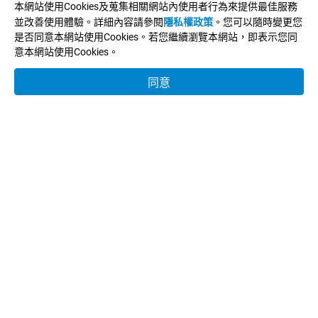
傳真：
(02)2927-4556
本網站使用Cookies及蒐集相關網站內使用者行為來提供最佳服務
並改善使用體驗。詳細內容請參閱
隱私權政策
。您可以隨時變更您
Line：
@044czzza
是否同意本網站使用Cookies。若您繼續瀏覽本網站，即表示您同
E-MAIL：
info@tekworld.com.tw
意本網站使用Cookies。
關於樺皓
同意
合作品牌
產品分類
客製服務
產業應用
型錄下載
新聞中心
聯絡我們