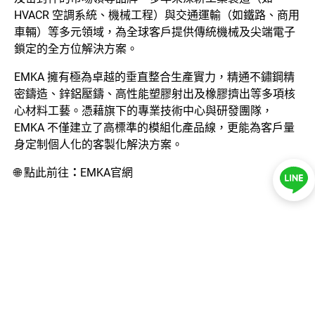
HVACR 空調系統、機械工程）與交通運輸（如鐵路、商用
新聞中心
車輛）等多元領域，為全球客戶提供傳統機械及尖端電子
鎖定的全方位解決方案。
聯絡我們
EMKA 擁有極為卓越的垂直整合生產實力，精通不鏽鋼精
密鑄造、鋅鋁壓鑄、高性能塑膠射出及橡膠擠出等多項核
LINE ID：
@044czzza
心材料工藝。憑藉旗下的專業技術中心與研發團隊，
EMKA 不僅建立了高標準的模組化產品線，更能為客戶量
身定制個人化的客製化解決方案。
🌐
點此前往
：
EMKA官網