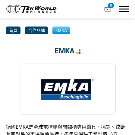
0
首頁
合作品牌
EMKA
EMKA
關於樺皓
合作品牌
產品分類
客製服務
產業應用
德國EMKA是全球電控櫃與開關櫃專用鎖具、插銷、鉸鏈
型錄下載
及密封件的市場領導品牌。多年來深耕工業製造（如